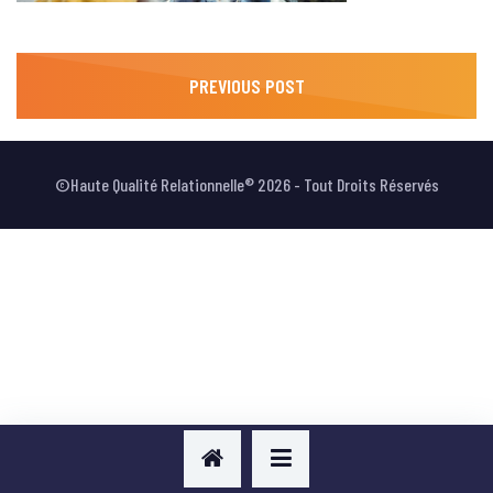
VOTRE AVIS
NAVIGATION
PREVIOUS POST
PREVIOUS POST
DE
L’ARTICLE
©Haute Qualité Relationnelle® 2026 - Tout Droits Réservés