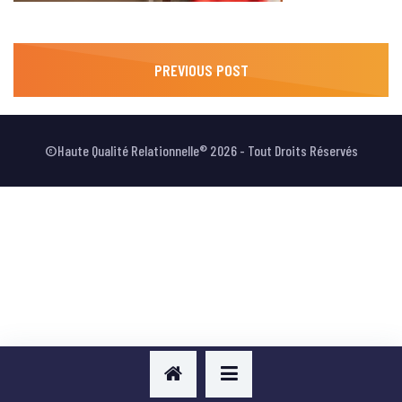
VOTRE AVIS
NAVIGATION
PREVIOUS POST
PREVIOUS POST
DE
L’ARTICLE
©Haute Qualité Relationnelle® 2026 - Tout Droits Réservés